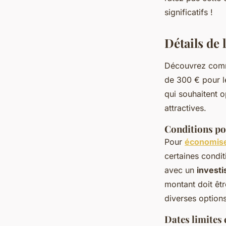
Julie
•
25 décembre 2024
•
7 min de lecture
significatifs !
Détails de 
Découvrez co
de 300 € pour l
qui souhaitent o
attractives.
Conditions pou
Pour
économisez
certaines condit
avec un
investi
montant doit êtr
diverses options
Dates limites 