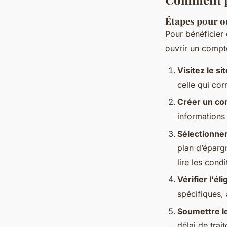
Étapes pour o
Pour bénéficier
ouvrir un compte
Visitez le s
celle qui co
Créer un co
informations
Sélectionner
plan d’épargn
lire les cond
Vérifier l'él
spécifiques, 
Soumettre l
délai de trai