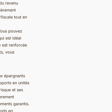
 du revenu
lièrement
fiscale tout en
 Vous pouvez
ui est idéal
e
est renforcée
ts, vous
aux épargnants
pports en unités
isque et ses
ièrement
ements garantis.
onds en