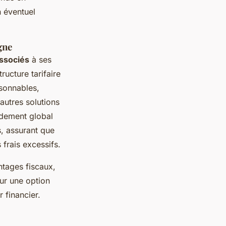
n éventuel
gne
associés
à ses
ucture tarifaire
isonnables,
autres solutions
ndement global
s, assurant que
frais excessifs.
tages fiscaux,
eur une option
 financier.