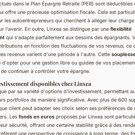
ctués dans le Plan Épargne Retraite (PER) sont déductibles
i offre une précieuse optimisation fiscale. Cela est particu
r les autoentrepreneurs qui cherchent à alléger leur charge 
r l'avenir. En outre, Linxea se distingue par une
flexibilité
nt
qui s'adapte parfaitement aux besoins des épargnants.
ributions en fonction des fluctuations de vos revenus, ce q
es revenus varient d'une période à l'autre. Cette
soupless
té d'opter pour une gestion libre ou guidée de vos placemen
 de continuer à contrôler votre épargne.
estissement disponibles chez Linxea
gue par sa variété d'options d'investissement, permettant 
eurs portfolios de manière significative. Avec plus de 600 su
ue client peut adapter ses choix selon ses préférences de r
iers. Les
fonds en euros
proposés par Linxea sont particul
eur sécurité, offrant une certaine stabilité grâce à des rend
réfèrent une perspective de croissance à long terme, des f