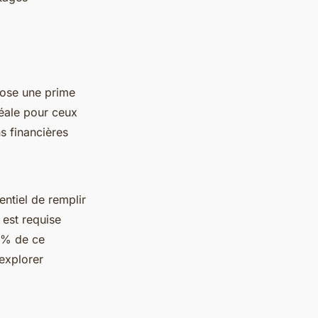
pose une prime
éale pour ceux
ns financières
sentiel de remplir
 est requise
 % de ce
'explorer