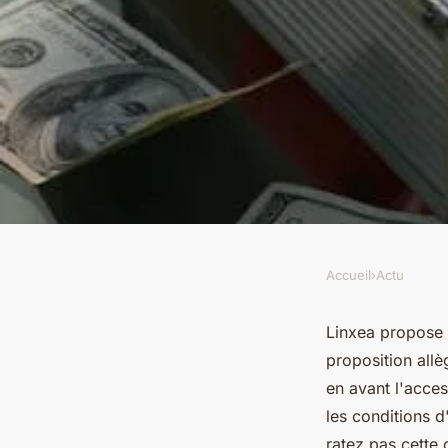
Accueil
›
Actu
ACTU
Profitez de 300€ offe
Linxea propose 
proposition allè
promotionnelle linx
en avant l'acces
les conditions d
ratez pas cette 