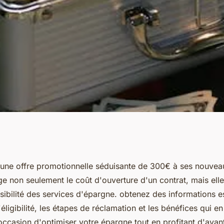
rts avec l'offre
une offre promotionnelle séduisante de 300€ à ses nouveau
ge non seulement le coût d'ouverture d'un contrat, mais el
ea
sibilité des services d'épargne. obtenez des informations es
'éligibilité, les étapes de réclamation et les bénéfices qui e
occasion d'optimiser votre épargne tout en profitant d'ava