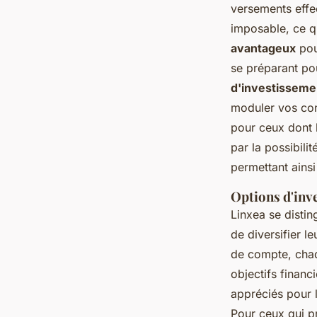
versements effe
imposable, ce qu
avantageux
pou
se préparant pou
d'investisseme
moduler vos cont
pour ceux dont l
par la possibili
permettant ainsi
Options d'inv
Linxea se distin
de diversifier l
de compte, chaq
objectifs financ
appréciés pour l
Pour ceux qui p