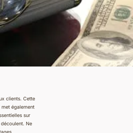
x clients. Cette
le met également
sentielles sur
n découlent. Ne
ntages