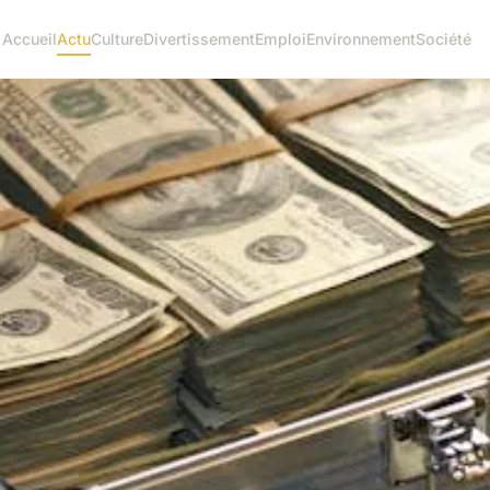
Accueil
Actu
Culture
Divertissement
Emploi
Environnement
Société