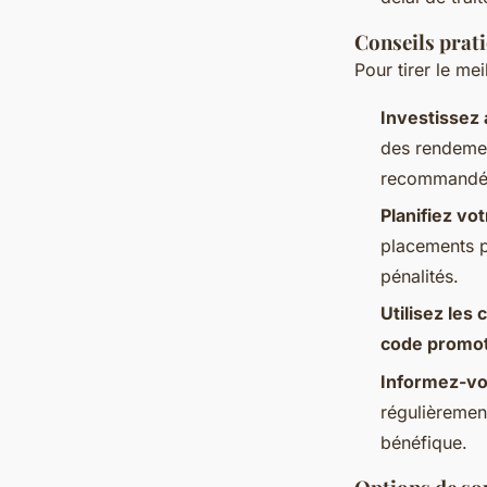
Conseils prat
Pour tirer le mei
Investissez
des rendemen
recommandé,
Planifiez vo
placements p
pénalités.
Utilisez les
code promot
Informez-vo
régulièrement
bénéfique.