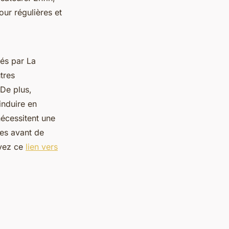
ur régulières et
sés par La
tres
 De plus,
induire en
nécessitent une
ues avant de
ivez ce
lien vers