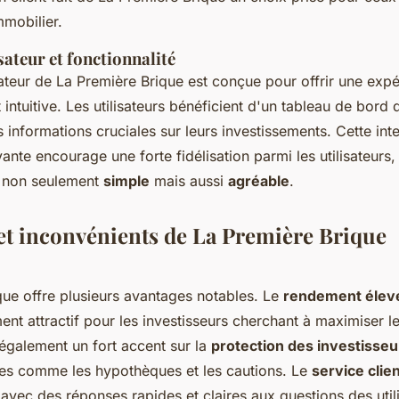
mmobilier.
isateur et fonctionnalité
isateur de La Première Brique est conçue pour offrir une exp
intuitive. Les utilisateurs bénéficient d'un tableau de bord d
es informations cruciales sur leurs investissements. Cette int
vante encourage une forte fidélisation parmi les utilisateurs,
t non seulement
simple
mais aussi
agréable
.
et inconvénients de La Première Brique
que offre plusieurs avantages notables. Le
rendement élevé
ment attractif pour les investisseurs cherchant à maximiser l
également un fort accent sur la
protection des investisseu
ies comme les hypothèques et les cautions. Le
service clien
, avec des réponses rapides et claires aux questions des utili