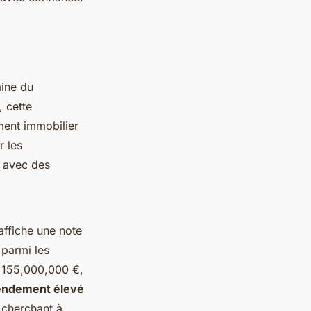
aine du
 cette
ment immobilier
r les
e avec des
affiche une note
parmi les
nt 155,000,000 €,
endement élevé
x cherchant à