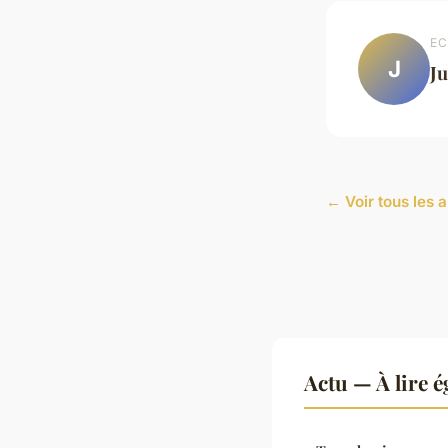
EC
J
Ju
← Voir tous les a
Actu — À lire 