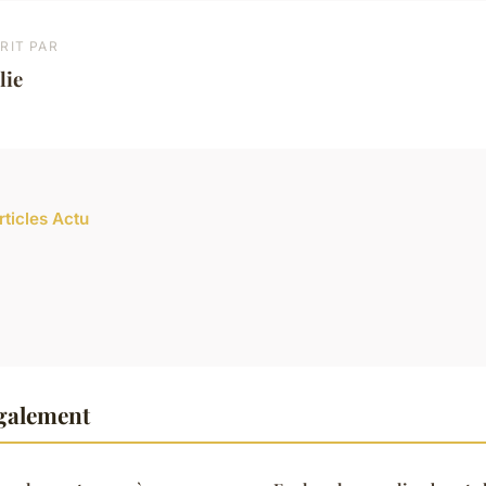
RIT PAR
lie
rticles Actu
également