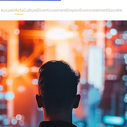
Accueil
Actu
Culture
Divertissement
Emploi
Environnement
Société