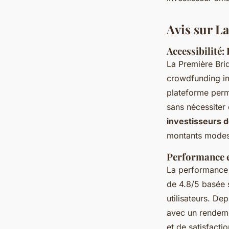
Julie
•
2 juillet 2024
•
2 min de lecture
Avis sur L
Accessibilité:
La Première Bri
crowdfunding im
plateforme perm
sans nécessiter 
investisseurs 
montants modes
Performance e
La performance 
de 4.8/5 basée 
utilisateurs. De
avec un rendeme
et de satisfacti