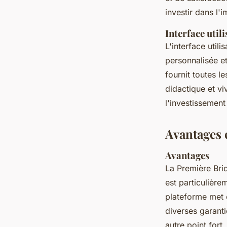
investir dans l'i
Interface util
L'interface util
personnalisée et 
fournit toutes l
didactique et vi
l'investissemen
Avantages 
Avantages
La Première Bri
est particulière
plateforme met 
diverses garant
autre point fort