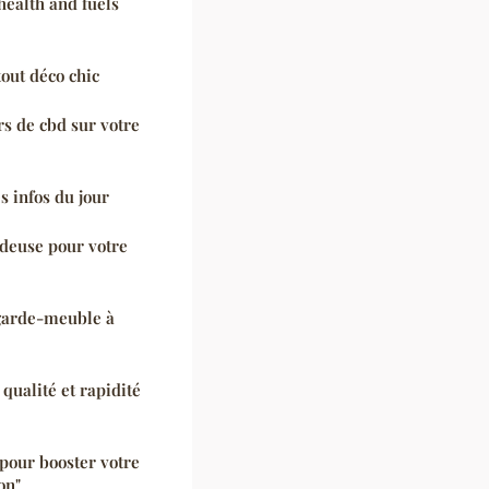
health and fuels
tout déco chic
rs de cbd sur votre
s infos du jour
ndeuse pour votre
garde-meuble à
qualité et rapidité
 pour booster votre
on"