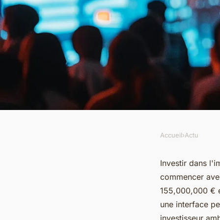
Accueil
›
Actu
ACTU
La première brique :
Investir dans l'
commencer avec 
facilement dans l'i
155,000,000 € et
une interface pe
investisseur amb