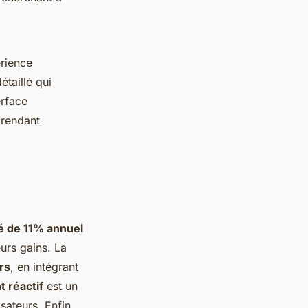
érience
étaillé qui
erface
 rendant
 de 11% annuel
eurs gains. La
rs
, en intégrant
t réactif
est un
sateurs. Enfin,