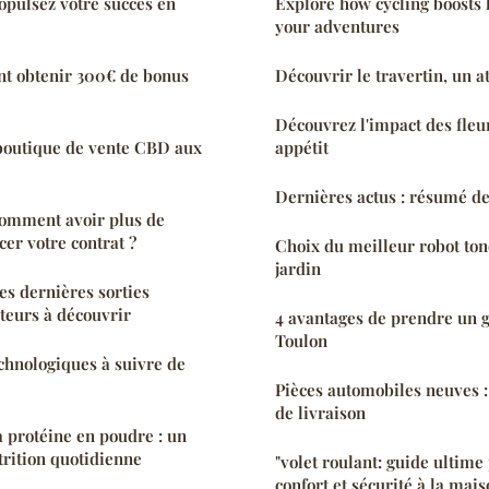
ropulsez votre succès en
Explore how cycling boosts 
your adventures
t obtenir 300€ de bonus
Découvrir le travertin, un a
Découvrez l'impact des fleu
boutique de vente CBD aux
appétit
Dernières actus : résumé de
comment avoir plus de
er votre contrat ?
Choix du meilleur robot to
jardin
les dernières sorties
auteurs à découvrir
4 avantages de prendre un 
Toulon
chnologiques à suivre de
Pièces automobiles neuves : 
de livraison
a protéine en poudre : un
trition quotidienne
"volet roulant: guide ultime
confort et sécurité à la mais