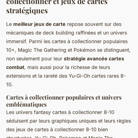
collectionner et jeux de cartes
stratégiques
Le
meilleur jeux de carte
repose souvent sur des
mécaniques de deck building raffinées et un univers
immersif. Parmi les cartes à collectionner populaires
10+, Magic The Gathering et Pokémon se distinguent,
non seulement pour leur
stratégie avancée cartes
combat
, mais aussi pour la richesse de leurs
extensions et la rareté des Yu-Gi-Oh cartes rares 8-
10.
Cartes à collectionner populaires et univers
emblématiques
Les univers fantasy cartes à collectionner 8-10
séduisent par leurs graphiques uniques et leurs règles
des jeux de cartes à collectionner 8-10 bien