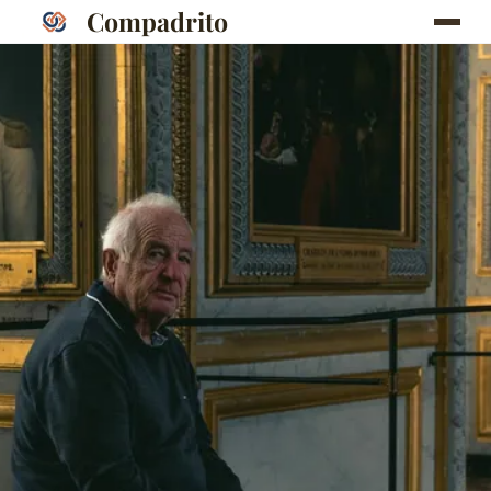
Compadrito