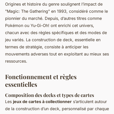
Origines et histoire du genre soulignent l’impact de
"Magic: The Gathering" en 1993, considéré comme le
pionnier du marché. Depuis, d’autres titres comme
Pokémon ou Yu-Gi-Oh! ont enrichi cet univers,
chacun avec des règles spécifiques et des modes de
jeu variés. La construction de deck, essentielle en
termes de stratégie, consiste à anticiper les
mouvements adverses tout en exploitant au mieux ses
ressources.
Fonctionnement et règles
essentielles
Composition des decks et types de cartes
Les
jeux de cartes à collectionner
s’articulent autour
de la construction d’un deck, personnalisé par chaque