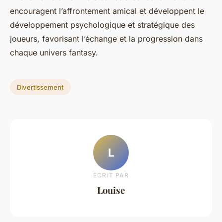
encouragent l’affrontement amical et développent le
développement psychologique et stratégique des
joueurs, favorisant l’échange et la progression dans
chaque univers fantasy.
Divertissement
L
ECRIT PAR
Louise