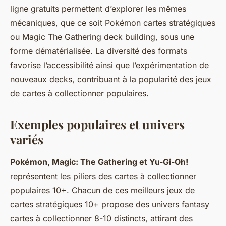
ligne gratuits permettent d’explorer les mêmes
mécaniques, que ce soit Pokémon cartes stratégiques
ou Magic The Gathering deck building, sous une
forme dématérialisée. La diversité des formats
favorise l’accessibilité ainsi que l’expérimentation de
nouveaux decks, contribuant à la popularité des jeux
de cartes à collectionner populaires.
Exemples populaires et univers
variés
Pokémon, Magic: The Gathering et Yu-Gi-Oh!
représentent les piliers des cartes à collectionner
populaires 10+. Chacun de ces meilleurs jeux de
cartes stratégiques 10+ propose des univers fantasy
cartes à collectionner 8-10 distincts, attirant des