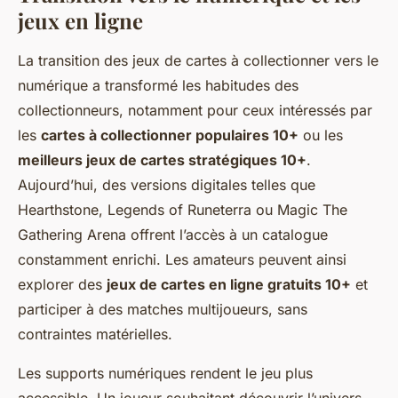
jeux en ligne
La transition des jeux de cartes à collectionner vers le
numérique a transformé les habitudes des
collectionneurs, notamment pour ceux intéressés par
les
cartes à collectionner populaires 10+
ou les
meilleurs jeux de cartes stratégiques 10+
.
Aujourd’hui, des versions digitales telles que
Hearthstone, Legends of Runeterra ou Magic The
Gathering Arena offrent l’accès à un catalogue
constamment enrichi. Les amateurs peuvent ainsi
explorer des
jeux de cartes en ligne gratuits 10+
et
participer à des matches multijoueurs, sans
contraintes matérielles.
Les supports numériques rendent le jeu plus