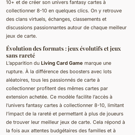
10+ et de créer son univers fantasy cartes à
collectionner 8-10 en quelques clics. On y retrouve
des clans virtuels, échanges, classements et
discussions passionnantes autour de chaque meilleur
jeux de carte.
Évolution des formats : jeux évolutifs et jeux
sans rareté
L’apparition du
Living Card Game
marque une
rupture. À la différence des boosters avec lots
aléatoires, tous les passionnés de carte à
collectionner profitent des mêmes cartes par
extension achetée. Ce modèle facilite l’accès à
l’univers fantasy cartes à collectionner 8-10, limitant
l’impact de la rareté et permettant à plus de joueurs
de trouver leur meilleur jeux de carte. Cela répond à
la fois aux attentes budgétaires des familles et à