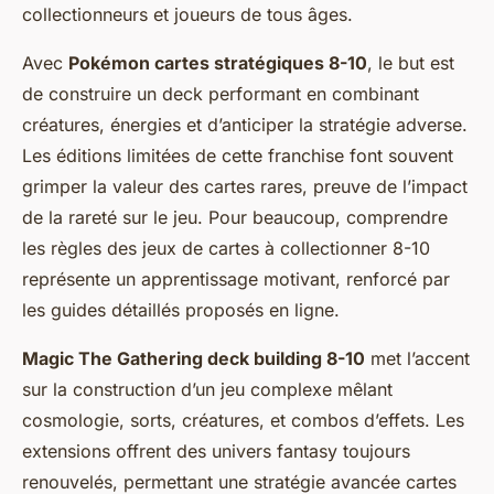
collectionneurs et joueurs de tous âges.
Avec
Pokémon cartes stratégiques 8-10
, le but est
de construire un deck performant en combinant
créatures, énergies et d’anticiper la stratégie adverse.
Les éditions limitées de cette franchise font souvent
grimper la valeur des cartes rares, preuve de l’impact
de la rareté sur le jeu. Pour beaucoup, comprendre
les règles des jeux de cartes à collectionner 8-10
représente un apprentissage motivant, renforcé par
les guides détaillés proposés en ligne.
Magic The Gathering deck building 8-10
met l’accent
sur la construction d’un jeu complexe mêlant
cosmologie, sorts, créatures, et combos d’effets. Les
extensions offrent des univers fantasy toujours
renouvelés, permettant une stratégie avancée cartes