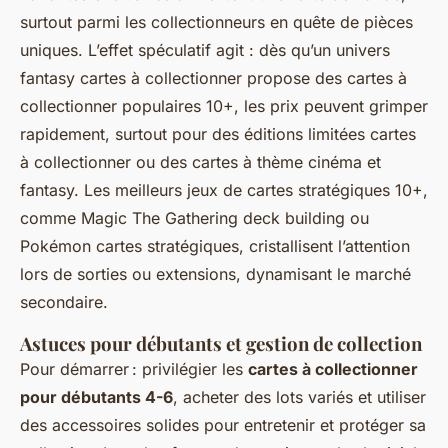
surtout parmi les collectionneurs en quête de pièces
uniques. L’effet spéculatif agit : dès qu’un univers
fantasy cartes à collectionner propose des cartes à
collectionner populaires 10+, les prix peuvent grimper
rapidement, surtout pour des éditions limitées cartes
à collectionner ou des cartes à thème cinéma et
fantasy. Les meilleurs jeux de cartes stratégiques 10+,
comme Magic The Gathering deck building ou
Pokémon cartes stratégiques, cristallisent l’attention
lors de sorties ou extensions, dynamisant le marché
secondaire.
Astuces pour débutants et gestion de collection
Pour démarrer : privilégier les
cartes à collectionner
pour débutants 4-6
, acheter des lots variés et utiliser
des accessoires solides pour entretenir et protéger sa