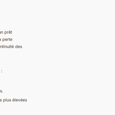
un prêt
a perte
ntinuité des
 :
s.
s plus élevées