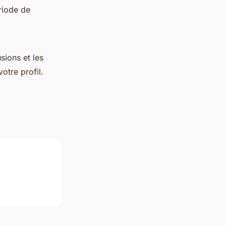
ériode de
sions et les
otre profil.