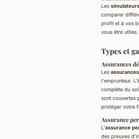
Les
simulateurs
comparer différe
profil et à vos 
vous être utiles.
Types et g
Assurances déc
Les
assurances
l'emprunteur. L'
complète du sold
sont couvertes p
protéger votre f
Assurance per
L'
assurance per
des preuves d'in