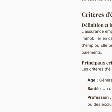
Clémence
•
2 juillet 2024
•
2 min de lecture
Critères d'
Définition et
L'assurance emp
immobilier en c
d'emploi. Elle p
paiements.
Principaux crit
Les critères d'é
Âge
: Généra
Santé
: Un q
Profession
:
ou des exclu