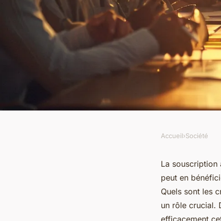
Accueil
›
Société
SOCIÉTÉ
Assurance emprunteu
La souscription
peut en bénéfici
prétendre ?
Quels sont les cr
un rôle crucial
efficacement ce