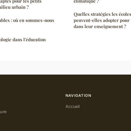
aptés pour les petits
climatique ?
ilieu urbain ?
Quelles stratégies les écol
ables : où en sommes-nous
peuvent-elles adopter pour 
dans leur enseignement ?
ologie dans l'éducation
NAVIGATION
Accueil
oure